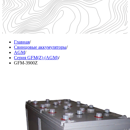
Главная
/
Свинцовые аккумуляторы
/
AGM
/
Серия GFM(Z) (AGM)
/
GFM-3900Z