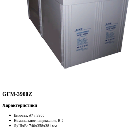
GFM-3900Z
Характеристики
Емкость, А*ч
3900
Номинальное напряжение, В
2
ДxШxВ:
740x358x381 мм