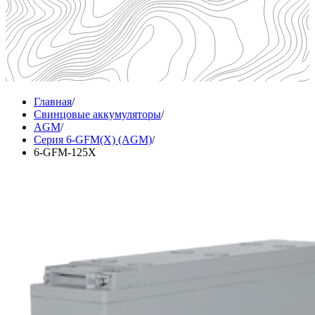
Главная
/
Свинцовые аккумуляторы
/
AGM
/
Серия 6-GFM(X) (AGM)
/
6-GFM-125X