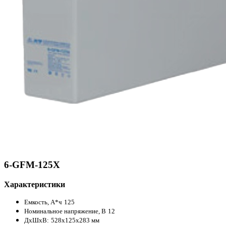
6-GFM-125X
Характеристики
Емкость, А*ч
125
Номинальное напряжение, В
12
ДxШxВ:
528x125x283 мм